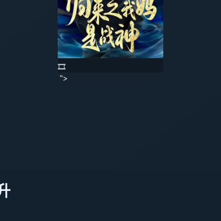
🎞️
'">
升