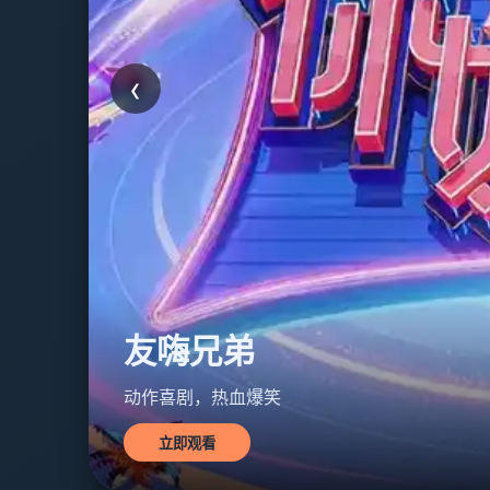
‹
星际友嗨
科幻冒险，宇宙狂欢
立即观看