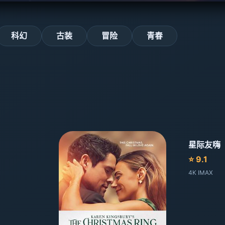
科幻
古装
冒险
青春
星际友嗨
⭐ 9.1
4K IMAX