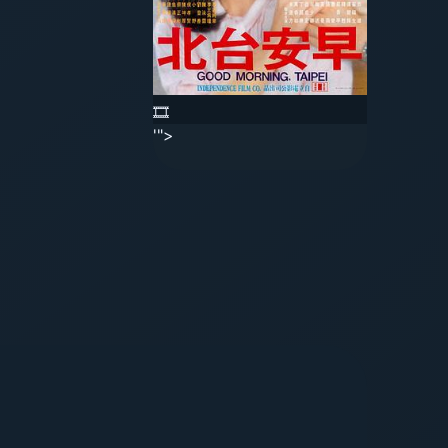
🎞️
'">