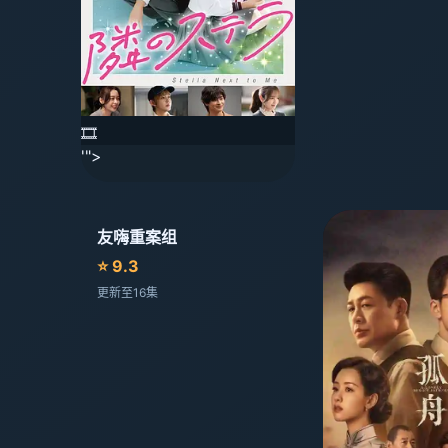
🎞️
'">
友嗨重案组
⭐ 9.3
更新至16集