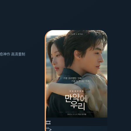
·治愈神作 高清重制
🎞️
'">