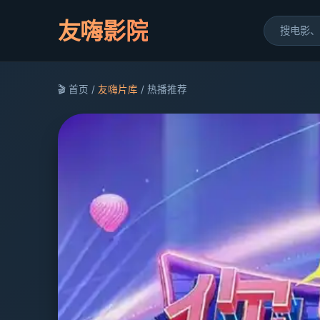
友嗨影院
🎬 首页 /
友嗨片库
/ 热播推荐