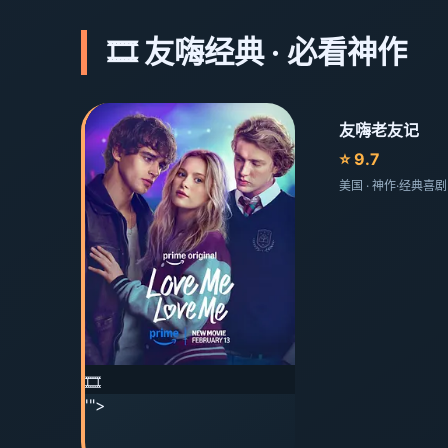
🎞️ 友嗨经典 · 必看神作
友嗨老友记
⭐ 9.7
美国 · 神作·经典喜
🎞️
'">