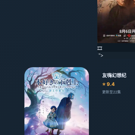
🎞️
'">
友嗨幻想纪
⭐ 9.4
更新至22集