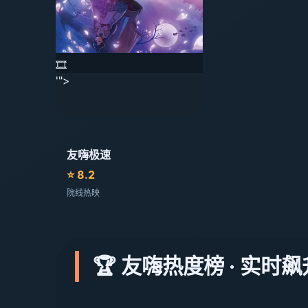
🎞️
'">
友嗨极速
⭐ 8.2
院线热映
🏆 友嗨热度榜 · 实时飙