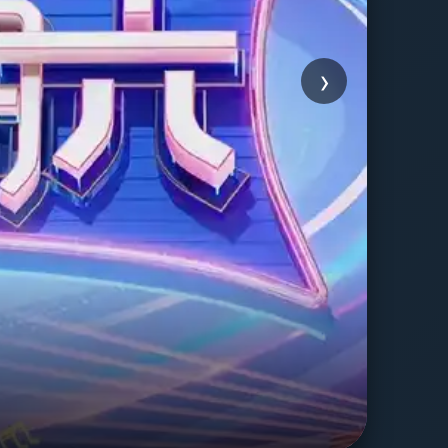
›
友
浪漫爱
立