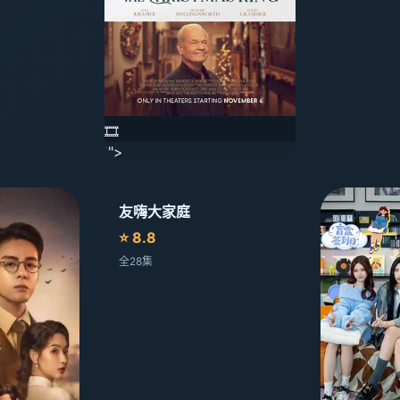
🎞️
'">
友嗨大家庭
⭐ 8.8
全28集