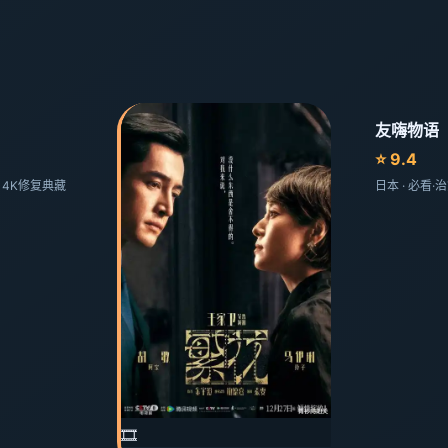
友嗨物语
⭐ 9.4
剧 4K修复典藏
日本 · 必看
🎞️