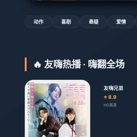
动作
喜剧
悬疑
爱情
🔥 友嗨热播 · 嗨翻全场
友嗨兄弟
⭐ 8.9
HD高清