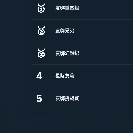
🥇
友嗨重案组
🥈
友嗨兄弟
🥉
友嗨幻想纪
4
星际友嗨
5
友嗨挑战赛