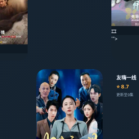
🎞️
'">
友嗨一线
⭐ 8.7
更新至9集